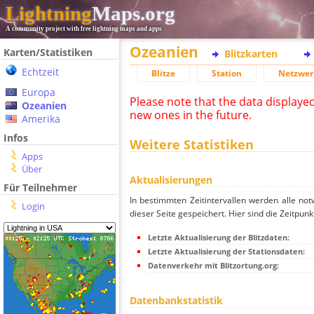
Lightning
Maps.org
A community project with free lightning maps and apps
Ozeanien
Karten/Statistiken
Blitzkarten
Echtzeit
Blitze
Station
Netzwer
Europa
Please note that the data displaye
Ozeanien
new ones in the future.
Amerika
Infos
Weitere Statistiken
Apps
Über
Aktualisierungen
Für Teilnehmer
In bestimmten Zeitintervallen werden alle no
Login
dieser Seite gespeichert. Hier sind die Zeitpunk
Letzte Aktualisierung der Blitzdaten:
Letzte Aktualisierung der Stationsdaten:
Datenverkehr mit Blitzortung.org:
Datenbankstatistik