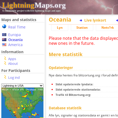
Lightning
Maps.org
A community project with free lightning maps and apps
Oceania
Maps and statistics
Live lynkort
Real Time
Lyn
Station
Netv?rk
Europa
Please note that the data displaye
Oceania
new ones in the future.
America
Information
Mere statistik
Apps
About
Opdateringer
For Participants
Nye data hentes fra blitzortung.org i forud defi
Log ind
Sidst opdaterede lyndata:
Sidst opdaterede stationsdata:
Trafik til Blitzortung.org:
Database statistik
Alle lyn, signaler og stationsdata er gemt i en