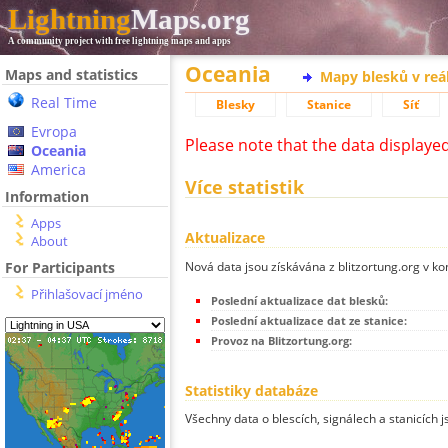
Lightning
Maps.org
A community project with free lightning maps and apps
Oceania
Maps and statistics
Mapy blesků v reá
Real Time
Blesky
Stanice
Síť
Evropa
Please note that the data displaye
Oceania
America
Více statistik
Information
Apps
Aktualizace
About
Nová data jsou získávána z blitzortung.org v ko
For Participants
Přihlašovací jméno
Poslední aktualizace dat blesků:
Poslední aktualizace dat ze stanice:
Provoz na Blitzortung.org:
Statistiky databáze
Všechny data o blescích, signálech a stanicích 