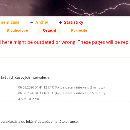
lném čase
Archiv
Statistiky
Dlouhodobé
Ostatní
Pokročilé
d here might be outdated or wrong! These pages will be repl
nkrétních časových intervalech:
06.08.2026 04:41:12 UTC (Aktualizace v intervalu 2 minuty)
06.08.2026 04:33:16 UTC (Aktualizace v intervalu 15 minuty)
4.5 MB (Dnes)
jsou ukládána do lokální databáze na této stránce: