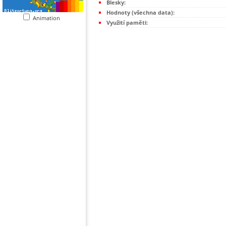
Blesky:
Hodnoty (všechna data):
Animation
Využití paměti: