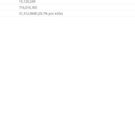
15,120,249
716,016,365
31,312.8MB (20.7% pro klíče)