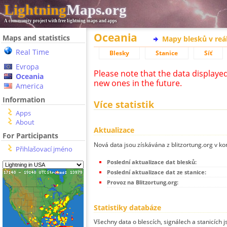
Lightning
Maps.org
A community project with free lightning maps and apps
Oceania
Maps and statistics
Mapy blesků v reá
Real Time
Blesky
Stanice
Síť
Evropa
Please note that the data displaye
Oceania
new ones in the future.
America
Information
Více statistik
Apps
About
Aktualizace
For Participants
Nová data jsou získávána z blitzortung.org v ko
Přihlašovací jméno
Poslední aktualizace dat blesků:
Poslední aktualizace dat ze stanice:
Provoz na Blitzortung.org:
Statistiky databáze
Všechny data o blescích, signálech a stanicích 