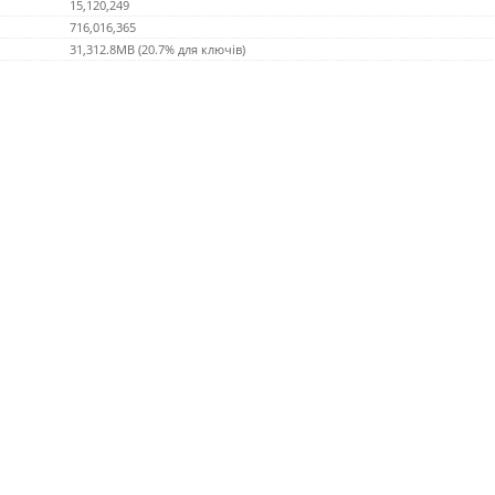
15,120,249
716,016,365
31,312.8MB (20.7% для ключів)