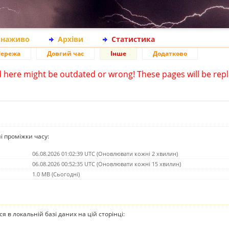
 наживо
Архіви
Статистика
ережа
Довгий час
Інше
Додатково
d here might be outdated or wrong! These pages will be repl
ні проміжки часу:
06.08.2026 01:02:39 UTC (Оновлювати кожні 2 хвилин)
06.08.2026 00:52:35 UTC (Оновлювати кожні 15 хвилин)
1.0 MB (Сьогодні)
ься в локальній базі даних на цій сторінці: