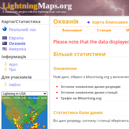
Lightning
Maps.org
A community project with free lightning maps and apps
Океанія
Карти/Статистика
Карта блискавок
Реальний час
Блискавки
Станція
М
Європа
Please note that the data displaye
Океанія
Америка
Більше статистики
Інформація
Apps
Оновлення
Про
Нові дані, зібрані з blitzortung.org у визначе
Для учасників
Увійти
Останнє оновлення даних розрядів:
Останнє оновлення даних станції:
Трафік на Blitzortung.org:
Статистика бази даних
Всі дані розряду, сигналу і станції зберігаєт