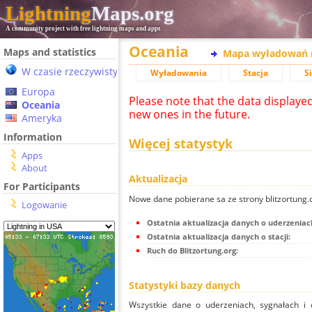
Lightning
Maps.org
A community project with free lightning maps and apps
Oceania
Maps and statistics
Mapa wyładowań 
W czasie rzeczywistym
Wyładowania
Stacja
S
Europa
Please note that the data displaye
Oceania
new ones in the future.
Ameryka
Information
Więcej statystyk
Apps
About
Aktualizacja
For Participants
Nowe dane pobierane sa ze strony blitzortung
Logowanie
Ostatnia aktualizacja danych o uderzeniac
Ostatnia aktualizacja danych o stacji:
Ruch do Blitzortung.org:
Statystyki bazy danych
Wszystkie dane o uderzeniach, sygnałach i 