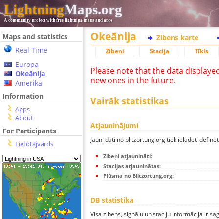
Lightning
Maps.org
A community project with free lightning maps and apps
Okeānija
Maps and statistics
Zibens karte
Real Time
Zibeņi
Stacija
Tīkls
Europa
Please note that the data displaye
Okeānija
new ones in the future.
Amerika
Information
Vairāk statistikas
Apps
About
Atjauninājumi
For Participants
Jauni dati no blitzortung.org tiek ielādēti definēt
Lietotājvārds
Zibeņi atjaunināti:
Stacijas atjauninātas:
Plūsma no Blitzortung.org:
DB statistika
Visa zibens, signālu un staciju informācija ir sa