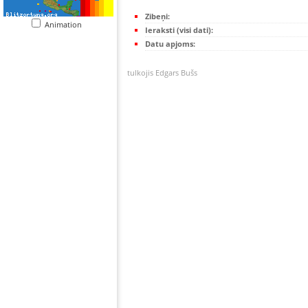
Zibeņi:
Animation
Ieraksti (visi dati):
Datu apjoms:
tulkojis Edgars Bušs