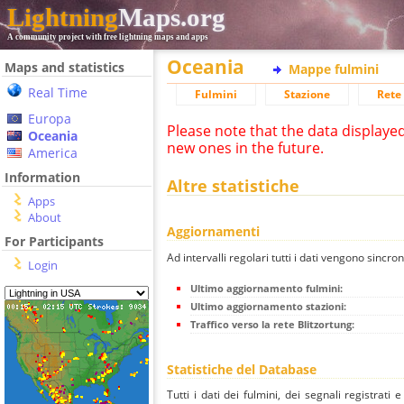
Lightning
Maps.org
A community project with free lightning maps and apps
Oceania
Maps and statistics
Mappe fulmini
Real Time
Fulmini
Stazione
Rete 
Europa
Please note that the data displaye
Oceania
new ones in the future.
America
Information
Altre statistiche
Apps
About
Aggiornamenti
For Participants
Ad intervalli regolari tutti i dati vengono sincron
Login
Ultimo aggiornamento fulmini:
Ultimo aggiornamento stazioni:
Traffico verso la rete Blitzortung:
Statistiche del Database
Tutti i dati dei fulmini, dei segnali registrati