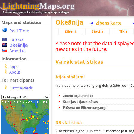
Lightning
Maps.org
A community project with free lightning maps and apps
Okeānija
Maps and statistics
Zibens karte
Real Time
Zibeņi
Stacija
Tīkls
Europa
Please note that the data displaye
Okeānija
new ones in the future.
Amerika
Information
Vairāk statistikas
Apps
About
Atjauninājumi
For Participants
Jauni dati no blitzortung.org tiek ielādēti definēt
Lietotājvārds
Zibeņi atjaunināti:
Stacijas atjauninātas:
Plūsma no Blitzortung.org:
DB statistika
Visa zibens, signālu un staciju informācija ir sa