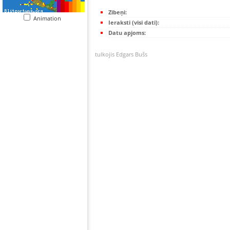
Zibeņi:
Animation
Ieraksti (visi dati):
Datu apjoms:
tulkojis Edgars Bušs