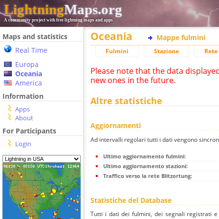
Lightning
Maps.org
A community project with free lightning maps and apps
Oceania
Maps and statistics
Mappe fulmini
Real Time
Fulmini
Stazione
Rete 
Europa
Please note that the data displaye
Oceania
new ones in the future.
America
Information
Altre statistiche
Apps
About
Aggiornamenti
For Participants
Ad intervalli regolari tutti i dati vengono sincron
Login
Ultimo aggiornamento fulmini:
Ultimo aggiornamento stazioni:
Traffico verso la rete Blitzortung:
Statistiche del Database
Tutti i dati dei fulmini, dei segnali registrati