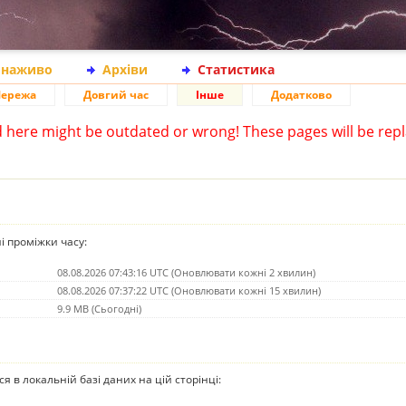
 наживо
Архіви
Статистика
ережа
Довгий час
Інше
Додатково
d here might be outdated or wrong! These pages will be repl
ні проміжки часу:
08.08.2026 07:43:16 UTC (Оновлювати кожні 2 хвилин)
08.08.2026 07:37:22 UTC (Оновлювати кожні 15 хвилин)
9.9 MB (Сьогодні)
ься в локальній базі даних на цій сторінці: