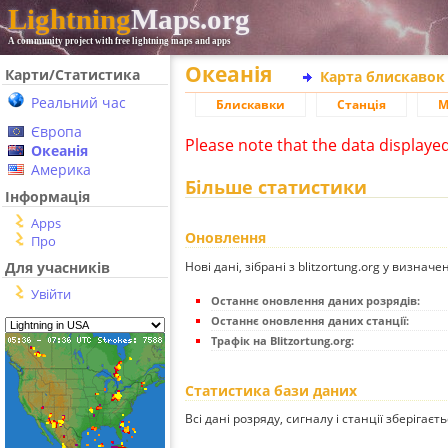
Lightning
Maps.org
A community project with free lightning maps and apps
Океанія
Карти/Статистика
Карта блискавок
Реальний час
Блискавки
Станція
М
Європа
Please note that the data displaye
Океанія
Америка
Більше статистики
Інформація
Apps
Оновлення
Про
Нові дані, зібрані з blitzortung.org у визначе
Для учасників
Увійти
Останнє оновлення даних розрядів:
Останнє оновлення даних станції:
Трафік на Blitzortung.org:
Статистика бази даних
Всі дані розряду, сигналу і станції зберігаєт