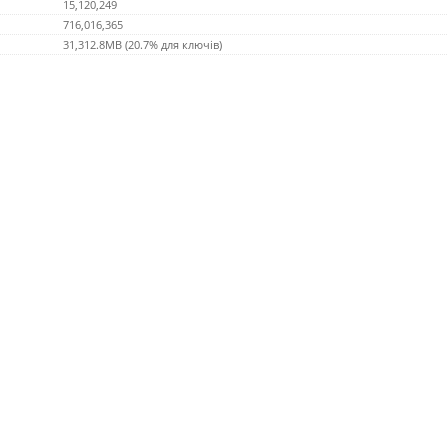
15,120,249
716,016,365
31,312.8MB (20.7% для ключів)