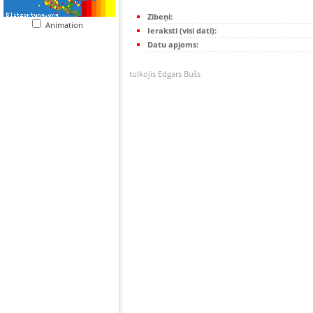
Zibeņi:
Animation
Ieraksti (visi dati):
Datu apjoms:
tulkojis Edgars Bušs