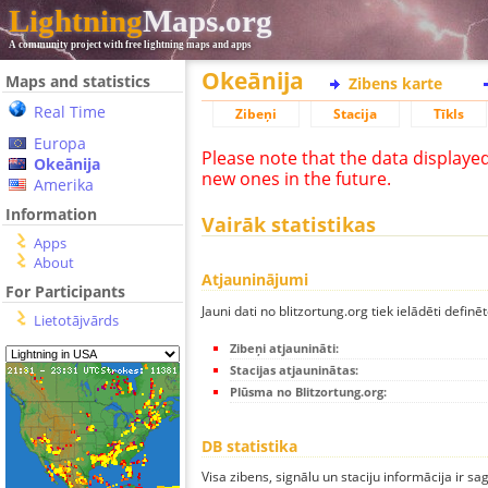
Lightning
Maps.org
A community project with free lightning maps and apps
Okeānija
Maps and statistics
Zibens karte
Real Time
Zibeņi
Stacija
Tīkls
Europa
Please note that the data displaye
Okeānija
new ones in the future.
Amerika
Information
Vairāk statistikas
Apps
About
Atjauninājumi
For Participants
Jauni dati no blitzortung.org tiek ielādēti definēt
Lietotājvārds
Zibeņi atjaunināti:
Stacijas atjauninātas:
Plūsma no Blitzortung.org:
DB statistika
Visa zibens, signālu un staciju informācija ir sa