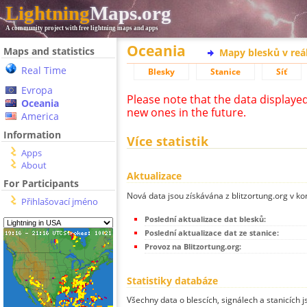
Lightning
Maps.org
A community project with free lightning maps and apps
Oceania
Maps and statistics
Mapy blesků v reá
Real Time
Blesky
Stanice
Síť
Evropa
Please note that the data displaye
Oceania
new ones in the future.
America
Information
Více statistik
Apps
About
Aktualizace
For Participants
Nová data jsou získávána z blitzortung.org v ko
Přihlašovací jméno
Poslední aktualizace dat blesků:
Poslední aktualizace dat ze stanice:
Provoz na Blitzortung.org:
Statistiky databáze
Všechny data o blescích, signálech a stanicích 