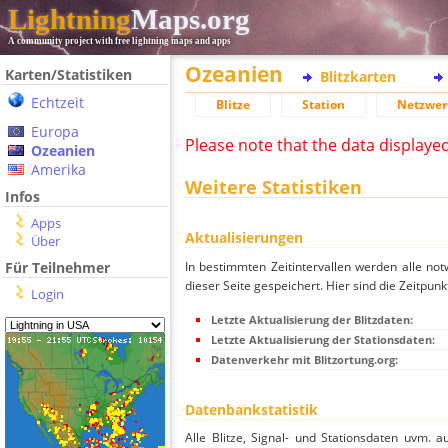
Lightning
Maps.org
A community project with free lightning maps and apps
Ozeanien
Karten/Statistiken
Blitzkarten
Echtzeit
Blitze
Station
Netzwer
Europa
Please note that the data displaye
Ozeanien
Amerika
Weitere Statistiken
Infos
Apps
Aktualisierungen
Über
In bestimmten Zeitintervallen werden alle no
Für Teilnehmer
dieser Seite gespeichert. Hier sind die Zeitpunk
Login
Letzte Aktualisierung der Blitzdaten:
Letzte Aktualisierung der Stationsdaten:
Datenverkehr mit Blitzortung.org:
Datenbankstatistik
Alle Blitze, Signal- und Stationsdaten uvm. 