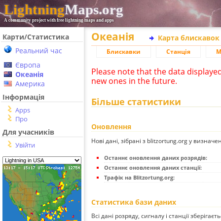
Lightning
Maps.org
A community project with free lightning maps and apps
Океанія
Карти/Статистика
Карта блискавок
Реальний час
Блискавки
Станція
М
Європа
Please note that the data displaye
Океанія
new ones in the future.
Америка
Інформація
Більше статистики
Apps
Про
Оновлення
Для учасників
Нові дані, зібрані з blitzortung.org у визначе
Увійти
Останнє оновлення даних розрядів:
Останнє оновлення даних станції:
Трафік на Blitzortung.org:
Статистика бази даних
Всі дані розряду, сигналу і станції зберігаєт