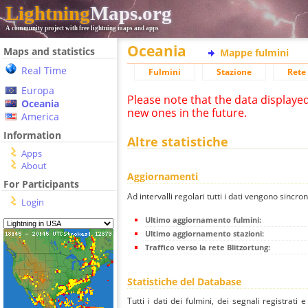
Lightning
Maps.org
A community project with free lightning maps and apps
Oceania
Maps and statistics
Mappe fulmini
Real Time
Fulmini
Stazione
Rete 
Europa
Please note that the data displaye
Oceania
new ones in the future.
America
Information
Altre statistiche
Apps
About
Aggiornamenti
For Participants
Ad intervalli regolari tutti i dati vengono sincron
Login
Ultimo aggiornamento fulmini:
Ultimo aggiornamento stazioni:
Traffico verso la rete Blitzortung:
Statistiche del Database
Tutti i dati dei fulmini, dei segnali registrati