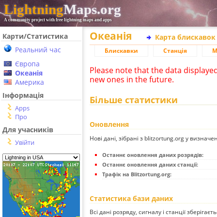
Lightning
Maps.org
A community project with free lightning maps and apps
Океанія
Карти/Статистика
Карта блискавок
Реальний час
Блискавки
Станція
М
Європа
Please note that the data displaye
Океанія
new ones in the future.
Америка
Інформація
Більше статистики
Apps
Про
Оновлення
Для учасників
Нові дані, зібрані з blitzortung.org у визначе
Увійти
Останнє оновлення даних розрядів:
Останнє оновлення даних станції:
Трафік на Blitzortung.org:
Статистика бази даних
Всі дані розряду, сигналу і станції зберігаєт