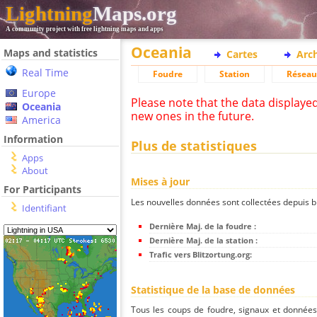
Lightning
Maps.org
A community project with free lightning maps and apps
Oceania
Maps and statistics
Cartes
Arc
Real Time
Foudre
Station
Réseau
Europe
Please note that the data displaye
Oceania
new ones in the future.
America
Information
Plus de statistiques
Apps
About
Mises à jour
For Participants
Les nouvelles données sont collectées depuis bli
Identifiant
Dernière Maj. de la foudre :
Dernière Maj. de la station :
Trafic vers Blitzortung.org:
Statistique de la base de données
Tous les coups de foudre, signaux et donnée