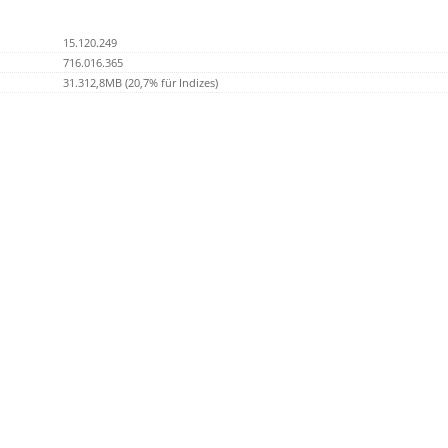
15.120.249
716.016.365
31.312,8MB (20,7% für Indizes)