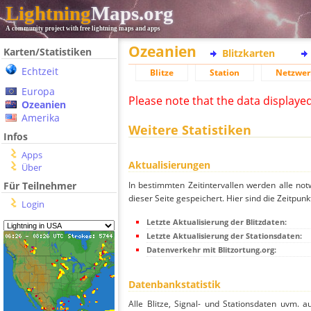
Lightning
Maps.org
A community project with free lightning maps and apps
Ozeanien
Karten/Statistiken
Blitzkarten
Echtzeit
Blitze
Station
Netzwer
Europa
Please note that the data displaye
Ozeanien
Amerika
Weitere Statistiken
Infos
Apps
Aktualisierungen
Über
In bestimmten Zeitintervallen werden alle no
Für Teilnehmer
dieser Seite gespeichert. Hier sind die Zeitpunk
Login
Letzte Aktualisierung der Blitzdaten:
Letzte Aktualisierung der Stationsdaten:
Datenverkehr mit Blitzortung.org:
Datenbankstatistik
Alle Blitze, Signal- und Stationsdaten uvm. 