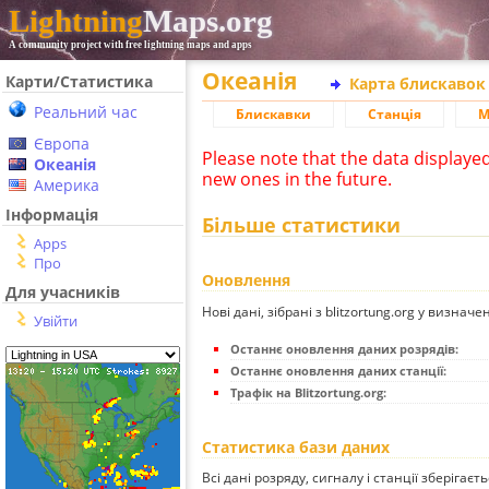
Lightning
Maps.org
A community project with free lightning maps and apps
Океанія
Карти/Статистика
Карта блискавок
Реальний час
Блискавки
Станція
М
Європа
Please note that the data displaye
Океанія
new ones in the future.
Америка
Інформація
Більше статистики
Apps
Про
Оновлення
Для учасників
Нові дані, зібрані з blitzortung.org у визначе
Увійти
Останнє оновлення даних розрядів:
Останнє оновлення даних станції:
Трафік на Blitzortung.org:
Статистика бази даних
Всі дані розряду, сигналу і станції зберігаєт