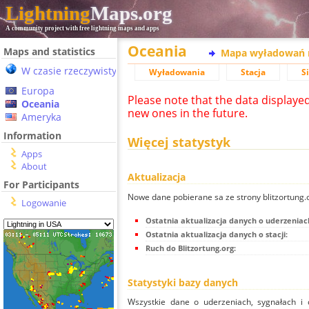
Lightning
Maps.org
A community project with free lightning maps and apps
Oceania
Maps and statistics
Mapa wyładowań 
W czasie rzeczywistym
Wyładowania
Stacja
S
Europa
Please note that the data displaye
Oceania
new ones in the future.
Ameryka
Information
Więcej statystyk
Apps
About
Aktualizacja
For Participants
Nowe dane pobierane sa ze strony blitzortung
Logowanie
Ostatnia aktualizacja danych o uderzeniac
Ostatnia aktualizacja danych o stacji:
Ruch do Blitzortung.org:
Statystyki bazy danych
Wszystkie dane o uderzeniach, sygnałach i 