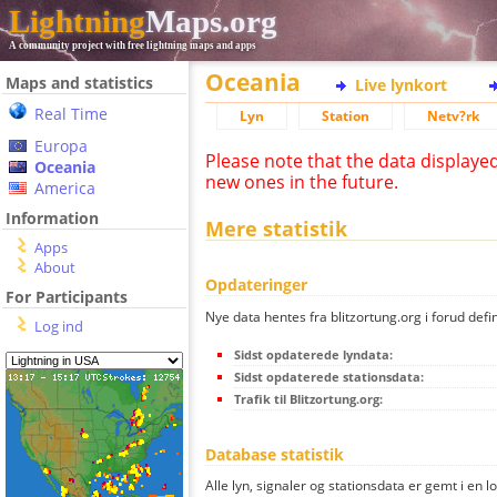
Lightning
Maps.org
A community project with free lightning maps and apps
Oceania
Maps and statistics
Live lynkort
Real Time
Lyn
Station
Netv?rk
Europa
Please note that the data displaye
Oceania
new ones in the future.
America
Information
Mere statistik
Apps
About
Opdateringer
For Participants
Nye data hentes fra blitzortung.org i forud defi
Log ind
Sidst opdaterede lyndata:
Sidst opdaterede stationsdata:
Trafik til Blitzortung.org:
Database statistik
Alle lyn, signaler og stationsdata er gemt i en