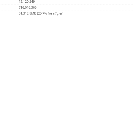
15,120,249
716,016,365
31,312.8MB (20.7% for n?gler)