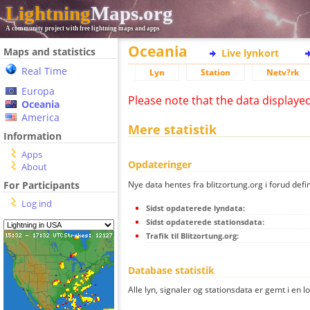
Lightning
Maps.org
A community project with free lightning maps and apps
Oceania
Maps and statistics
Live lynkort
Real Time
Lyn
Station
Netv?rk
Europa
Please note that the data displaye
Oceania
America
Mere statistik
Information
Apps
Opdateringer
About
Nye data hentes fra blitzortung.org i forud defi
For Participants
Log ind
Sidst opdaterede lyndata:
Sidst opdaterede stationsdata:
Trafik til Blitzortung.org:
Database statistik
Alle lyn, signaler og stationsdata er gemt i en