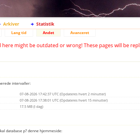
Arkiver
Statistik
Lang tid
Andet
Avanceret
d here might be outdated or wrong! These pages will be repl
nerede intervaller:
07-08-2026 17:42:37 UTC (Opdateres hvert 2 minutter)
07-08-2026 17:38:01 UTC (Opdateres hvert 15 minutter)
17.5 MB (I dag)
 lokal database p? denne hjemmeside: