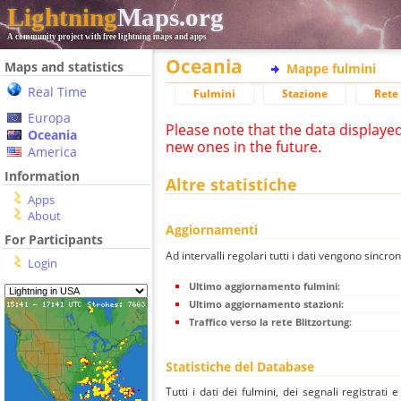
Lightning
Maps.org
A community project with free lightning maps and apps
Oceania
Maps and statistics
Mappe fulmini
Real Time
Fulmini
Stazione
Rete 
Europa
Please note that the data displaye
Oceania
new ones in the future.
America
Information
Altre statistiche
Apps
About
Aggiornamenti
For Participants
Ad intervalli regolari tutti i dati vengono sincron
Login
Ultimo aggiornamento fulmini:
Ultimo aggiornamento stazioni:
Traffico verso la rete Blitzortung:
Statistiche del Database
Tutti i dati dei fulmini, dei segnali registrati