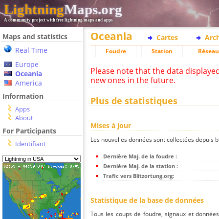
Lightning
Maps.org
A community project with free lightning maps and apps
Oceania
Maps and statistics
Cartes
Arc
Real Time
Foudre
Station
Réseau
Europe
Please note that the data displaye
Oceania
new ones in the future.
America
Information
Plus de statistiques
Apps
About
Mises à jour
For Participants
Les nouvelles données sont collectées depuis bli
Identifiant
Dernière Maj. de la foudre :
Dernière Maj. de la station :
Trafic vers Blitzortung.org:
Statistique de la base de données
Tous les coups de foudre, signaux et donnée