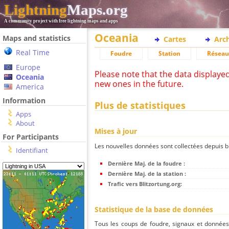
Lightning
Maps.org
A community project with free lightning maps and apps
Oceania
Maps and statistics
Cartes
Arc
Real Time
Foudre
Station
Réseau
Europe
Please note that the data displaye
Oceania
new ones in the future.
America
Information
Plus de statistiques
Apps
About
Mises à jour
For Participants
Les nouvelles données sont collectées depuis bli
Identifiant
Dernière Maj. de la foudre :
Dernière Maj. de la station :
Trafic vers Blitzortung.org:
Statistique de la base de données
Tous les coups de foudre, signaux et donnée