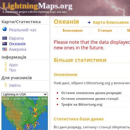
Lightning
Maps.org
A community project with free lightning maps and apps
Океанія
Карти/Статистика
Карта блискавок
Реальний час
Блискавки
Станція
М
Європа
Please note that the data displaye
Океанія
new ones in the future.
Америка
Інформація
Більше статистики
Apps
Про
Оновлення
Для учасників
Нові дані, зібрані з blitzortung.org у визначе
Увійти
Останнє оновлення даних розрядів:
Останнє оновлення даних станції:
Трафік на Blitzortung.org:
Статистика бази даних
Всі дані розряду, сигналу і станції зберігаєт