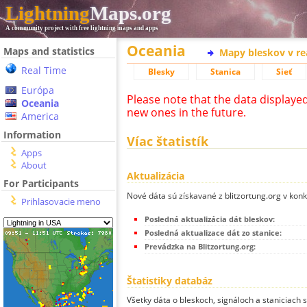
Lightning
Maps.org
A community project with free lightning maps and apps
Oceania
Maps and statistics
Mapy bleskov v r
Real Time
Blesky
Stanica
Sieť
Európa
Please note that the data displaye
Oceania
new ones in the future.
America
Information
Víac štatistík
Apps
About
Aktualizácia
For Participants
Nové dáta sú získavané z blitzortung.org v kon
Prihlasovacie meno
Posledná aktualizácia dát bleskov:
Posledná aktualizace dát zo stanice:
Prevádzka na Blitzortung.org:
Štatistiky databáz
Všetky dáta o bleskoch, signáloch a staniciach 