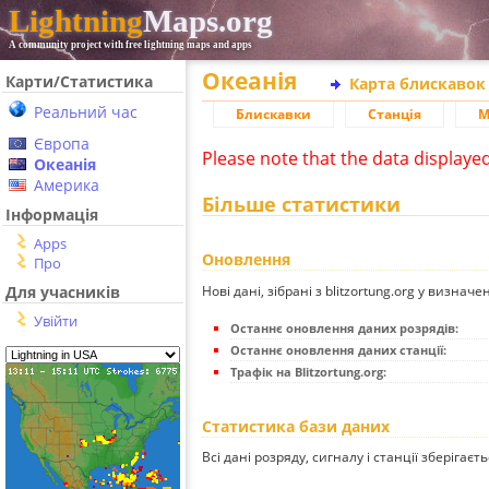
Lightning
Maps.org
A community project with free lightning maps and apps
Океанія
Карти/Статистика
Карта блискавок
Реальний час
Блискавки
Станція
М
Європа
Please note that the data displaye
Океанія
Америка
Більше статистики
Інформація
Apps
Оновлення
Про
Нові дані, зібрані з blitzortung.org у визначе
Для учасників
Увійти
Останнє оновлення даних розрядів:
Останнє оновлення даних станції:
Трафік на Blitzortung.org:
Статистика бази даних
Всі дані розряду, сигналу і станції зберігаєт