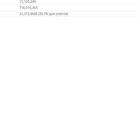
15,120,249
716,016,365
31,312.8MB (20.7% для ключів)