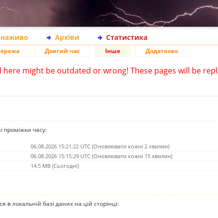
 наживо
Архіви
Статистика
ережа
Довгий час
Інше
Додатково
d here might be outdated or wrong! These pages will be repl
ні проміжки часу:
06.08.2026 15:21:22 UTC (Оновлювати кожні 2 хвилин)
06.08.2026 15:15:29 UTC (Оновлювати кожні 15 хвилин)
14.5 MB (Сьогодні)
ься в локальній базі даних на цій сторінці: