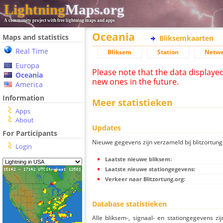
Lightning
Maps.org
A community project with free lightning maps and apps
Oceania
Maps and statistics
Bliksemkaarten
Real Time
Bliksem
Station
Netwe
Europa
Please note that the data displaye
Oceania
new ones in the future.
America
Information
Meer statistieken
Apps
About
Updates
For Participants
Nieuwe gegevens zijn verzameld bij blitzortung.
Login
Laatste nieuwe bliksem:
Laatste nieuwe stationgegevens:
Verkeer naar Blitzortung.org:
Database statistieken
Alle bliksem-, signaal- en stationgegevens z