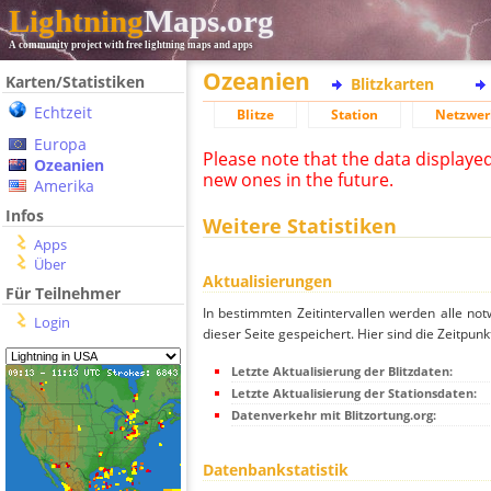
Lightning
Maps.org
A community project with free lightning maps and apps
Ozeanien
Karten/Statistiken
Blitzkarten
Echtzeit
Blitze
Station
Netzwer
Europa
Please note that the data displaye
Ozeanien
new ones in the future.
Amerika
Infos
Weitere Statistiken
Apps
Über
Aktualisierungen
Für Teilnehmer
In bestimmten Zeitintervallen werden alle no
Login
dieser Seite gespeichert. Hier sind die Zeitpunk
Letzte Aktualisierung der Blitzdaten:
Letzte Aktualisierung der Stationsdaten:
Datenverkehr mit Blitzortung.org:
Datenbankstatistik