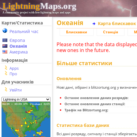
Lightning
Maps.org
A community project with free lightning maps and apps
Океанія
Карти/Статистика
Карта блискавок
Реальний час
Блискавки
Станція
М
Європа
Please note that the data displaye
Океанія
new ones in the future.
Америка
Інформація
Більше статистики
Apps
Про
Оновлення
Для учасників
Нові дані, зібрані з blitzortung.org у визначе
Увійти
Останнє оновлення даних розрядів:
Останнє оновлення даних станції:
Трафік на Blitzortung.org:
Статистика бази даних
Всі дані розряду, сигналу і станції зберігаєт