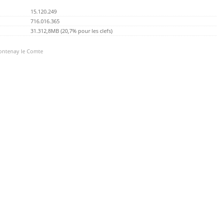
15.120.249
716.016.365
31.312,8MB (20,7% pour les clefs)
Fontenay le Comte