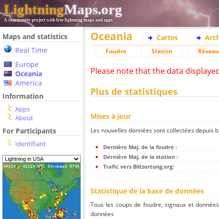
Lightning
Maps.org
A community project with free lightning maps and apps
Oceania
Maps and statistics
Cartes
Arc
Real Time
Foudre
Station
Réseau
Europe
Please note that the data displaye
Oceania
America
Plus de statistiques
Information
Apps
Mises à jour
About
Les nouvelles données sont collectées depuis bli
For Participants
Identifiant
Dernière Maj. de la foudre :
Dernière Maj. de la station :
Trafic vers Blitzortung.org:
Statistique de la base de données
Tous les coups de foudre, signaux et donnée
données