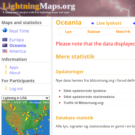
Lightning
Maps.org
A community project with free lightning maps and apps
Oceania
Maps and statistics
Live lynkort
Real Time
Lyn
Station
Netv?rk
Europa
Please note that the data displaye
Oceania
America
Mere statistik
Information
Apps
Opdateringer
About
Nye data hentes fra blitzortung.org i forud defi
For Participants
Log ind
Sidst opdaterede lyndata:
Sidst opdaterede stationsdata:
Trafik til Blitzortung.org:
Database statistik
Alle lyn, signaler og stationsdata er gemt i en