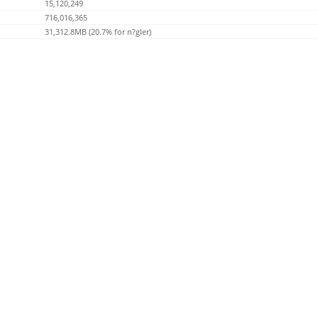
15,120,249
716,016,365
31,312.8MB (20.7% for n?gler)