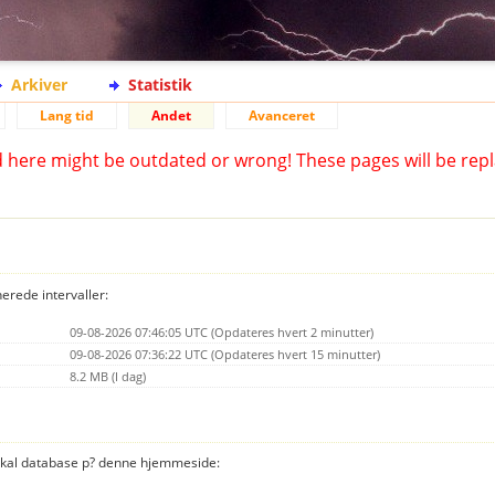
Arkiver
Statistik
Lang tid
Andet
Avanceret
d here might be outdated or wrong! These pages will be repl
nerede intervaller:
09-08-2026 07:46:05 UTC (Opdateres hvert 2 minutter)
09-08-2026 07:36:22 UTC (Opdateres hvert 15 minutter)
8.2 MB (I dag)
 lokal database p? denne hjemmeside: