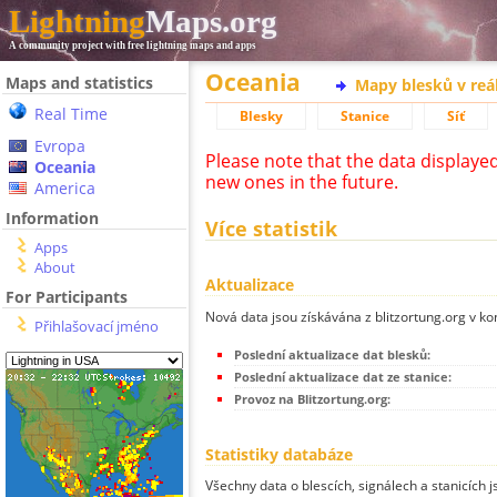
Lightning
Maps.org
A community project with free lightning maps and apps
Oceania
Maps and statistics
Mapy blesků v reá
Real Time
Blesky
Stanice
Síť
Evropa
Please note that the data displaye
Oceania
new ones in the future.
America
Information
Více statistik
Apps
About
Aktualizace
For Participants
Nová data jsou získávána z blitzortung.org v ko
Přihlašovací jméno
Poslední aktualizace dat blesků:
Poslední aktualizace dat ze stanice:
Provoz na Blitzortung.org:
Statistiky databáze
Všechny data o blescích, signálech a stanicích 