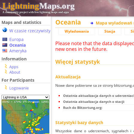
Lightning
Maps.org
A community project with free lightning maps and apps
Oceania
Maps and statistics
Mapa wyładowań 
W czasie rzeczywistym
Wyładowania
Stacja
S
Europa
Please note that the data displaye
Oceania
new ones in the future.
Ameryka
Information
Więcej statystyk
Apps
About
Aktualizacja
For Participants
Nowe dane pobierane sa ze strony blitzortung
Logowanie
Ostatnia aktualizacja danych o uderzeniac
Ostatnia aktualizacja danych o stacji:
Ruch do Blitzortung.org:
Statystyki bazy danych
Wszystkie dane o uderzeniach, sygnałach i 