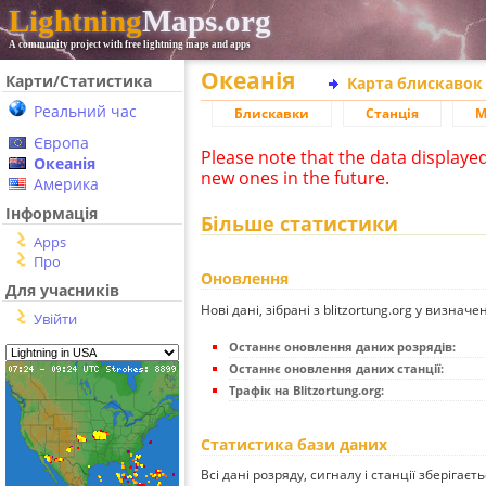
Lightning
Maps.org
A community project with free lightning maps and apps
Океанія
Карти/Статистика
Карта блискавок
Реальний час
Блискавки
Станція
М
Європа
Please note that the data displaye
Океанія
new ones in the future.
Америка
Інформація
Більше статистики
Apps
Про
Оновлення
Для учасників
Нові дані, зібрані з blitzortung.org у визначе
Увійти
Останнє оновлення даних розрядів:
Останнє оновлення даних станції:
Трафік на Blitzortung.org:
Статистика бази даних
Всі дані розряду, сигналу і станції зберігаєт