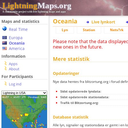
Lightning
Maps.org
A community project with free lightning maps and apps
Oceania
Maps and statistics
Live lynkort
Real Time
Lyn
Station
Netv?rk
Europa
Please note that the data displaye
Oceania
new ones in the future.
America
Information
Mere statistik
Apps
About
Opdateringer
For Participants
Nye data hentes fra blitzortung.org i forud defi
Log ind
Sidst opdaterede lyndata:
Sidst opdaterede stationsdata:
Trafik til Blitzortung.org:
Database statistik
Alle lyn, signaler og stationsdata er gemt i en