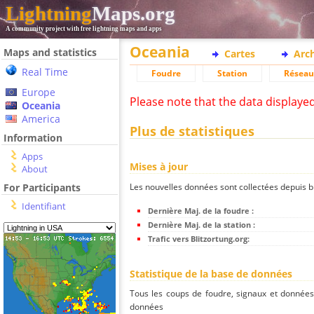
Lightning
Maps.org
A community project with free lightning maps and apps
Oceania
Maps and statistics
Cartes
Arc
Real Time
Foudre
Station
Réseau
Europe
Please note that the data displaye
Oceania
America
Plus de statistiques
Information
Apps
Mises à jour
About
Les nouvelles données sont collectées depuis bli
For Participants
Identifiant
Dernière Maj. de la foudre :
Dernière Maj. de la station :
Trafic vers Blitzortung.org:
Statistique de la base de données
Tous les coups de foudre, signaux et donnée
données