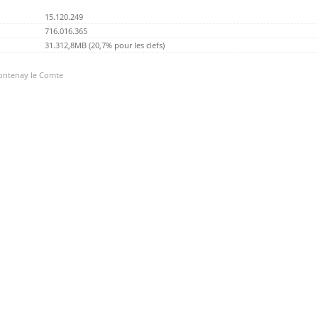
15.120.249
716.016.365
31.312,8MB (20,7% pour les clefs)
Fontenay le Comte