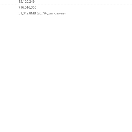
15,120,249
716,016,365
31,312.8MB (20.7% для ключів)