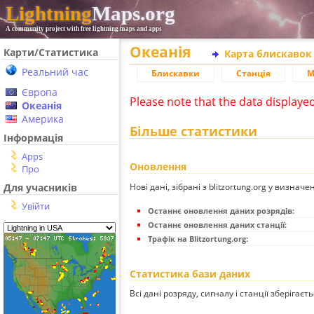
Lightning
Maps.org
A community project with free lightning maps and apps
Океанія
Карти/Статистика
Карта блискавок
Реальний час
Блискавки
Станція
М
Європа
Please note that the data displaye
Океанія
Америка
Більше статистики
Інформація
Apps
Оновлення
Про
Нові дані, зібрані з blitzortung.org у визначе
Для учасників
Увійти
Останнє оновлення даних розрядів:
Останнє оновлення даних станції:
Трафік на Blitzortung.org:
Статистика бази даних
Всі дані розряду, сигналу і станції зберігаєт