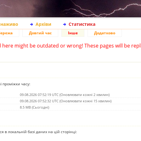
 наживо
Архіви
Статистика
ережа
Довгий час
Інше
Додатково
d here might be outdated or wrong! These pages will be repl
ні проміжки часу:
09.08.2026 07:52:19 UTC (Оновлювати кожні 2 хвилин)
09.08.2026 07:52:32 UTC (Оновлювати кожні 15 хвилин)
8.5 MB (Сьогодні)
ься в локальній базі даних на цій сторінці: