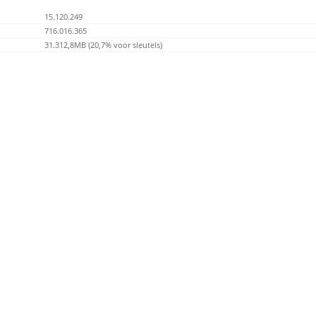
15.120.249
716.016.365
31.312,8MB (20,7% voor sleutels)