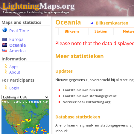
Lightning
Maps.org
A community project with free lightning maps and apps
Oceania
Maps and statistics
Bliksemkaarten
Real Time
Bliksem
Station
Netwe
Europa
Please note that the data displaye
Oceania
America
Meer statistieken
Information
Apps
Updates
About
Nieuwe gegevens zijn verzameld bij blitzortung.
For Participants
Login
Laatste nieuwe bliksem:
Laatste nieuwe stationgegevens:
Verkeer naar Blitzortung.org:
Database statistieken
Alle bliksem-, signaal- en stationgegevens z
inhoud: