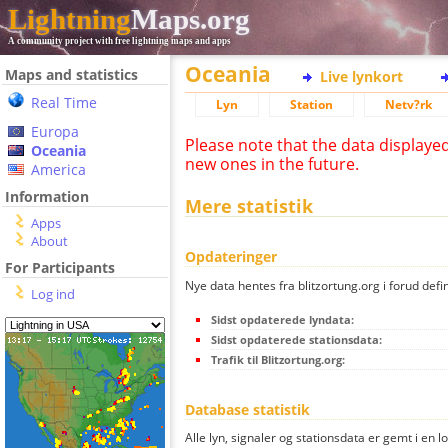
Lightning
Maps.org
A community project with free lightning maps and apps
Oceania
Maps and statistics
Live lynkort
Real Time
Lyn
Station
Netv?rk
Europa
Please note that the data displaye
Oceania
new ones in the future.
America
Information
Mere statistik
Apps
About
Opdateringer
For Participants
Nye data hentes fra blitzortung.org i forud defi
Log ind
Sidst opdaterede lyndata:
Sidst opdaterede stationsdata:
Trafik til Blitzortung.org:
Database statistik
Alle lyn, signaler og stationsdata er gemt i en