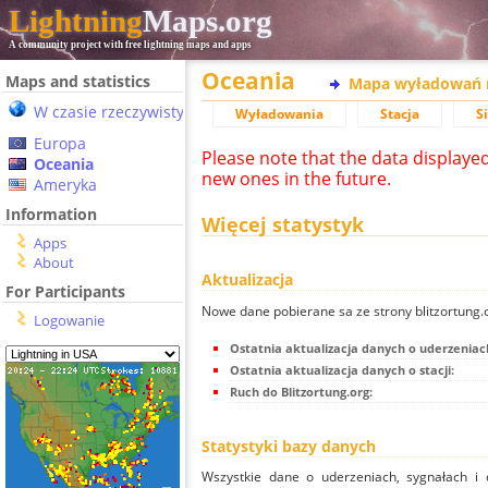
Lightning
Maps.org
A community project with free lightning maps and apps
Oceania
Maps and statistics
Mapa wyładowań 
W czasie rzeczywistym
Wyładowania
Stacja
S
Europa
Please note that the data displaye
Oceania
new ones in the future.
Ameryka
Information
Więcej statystyk
Apps
About
Aktualizacja
For Participants
Nowe dane pobierane sa ze strony blitzortung
Logowanie
Ostatnia aktualizacja danych o uderzeniac
Ostatnia aktualizacja danych o stacji:
Ruch do Blitzortung.org:
Statystyki bazy danych
Wszystkie dane o uderzeniach, sygnałach i 