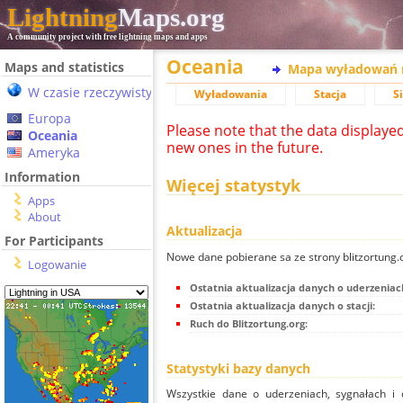
Lightning
Maps.org
A community project with free lightning maps and apps
Oceania
Maps and statistics
Mapa wyładowań 
W czasie rzeczywistym
Wyładowania
Stacja
S
Europa
Please note that the data displaye
Oceania
new ones in the future.
Ameryka
Information
Więcej statystyk
Apps
About
Aktualizacja
For Participants
Nowe dane pobierane sa ze strony blitzortung
Logowanie
Ostatnia aktualizacja danych o uderzeniac
Ostatnia aktualizacja danych o stacji:
Ruch do Blitzortung.org:
Statystyki bazy danych
Wszystkie dane o uderzeniach, sygnałach i 