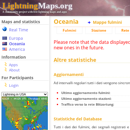
Lightning
Maps.org
A community project with free lightning maps and apps
Oceania
Maps and statistics
Mappe fulmini
Real Time
Fulmini
Stazione
Rete 
Europa
Please note that the data displaye
Oceania
new ones in the future.
America
Information
Altre statistiche
Apps
About
Aggiornamenti
For Participants
Ad intervalli regolari tutti i dati vengono sincron
Login
Ultimo aggiornamento fulmini:
Ultimo aggiornamento stazioni:
Traffico verso la rete Blitzortung:
Statistiche del Database
Tutti i dati dei fulmini, dei segnali registrati