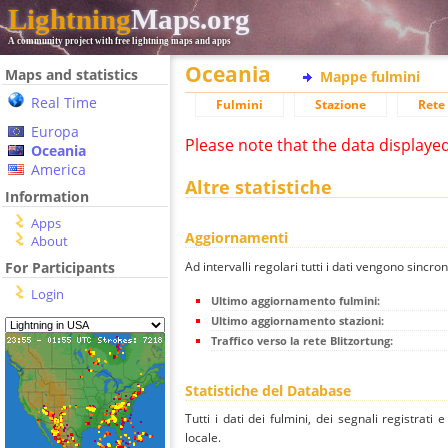
Lightning
Maps.org
A community project with free lightning maps and apps
Oceania
Maps and statistics
Mappe fulmini
Real Time
Fulmini
Stazione
Rete 
Europa
Please note that the data displaye
Oceania
America
Altre statistiche
Information
Apps
Aggiornamenti
About
Ad intervalli regolari tutti i dati vengono sincron
For Participants
Login
Ultimo aggiornamento fulmini:
Ultimo aggiornamento stazioni:
Traffico verso la rete Blitzortung:
Statistiche del Database
Tutti i dati dei fulmini, dei segnali registrati
locale.