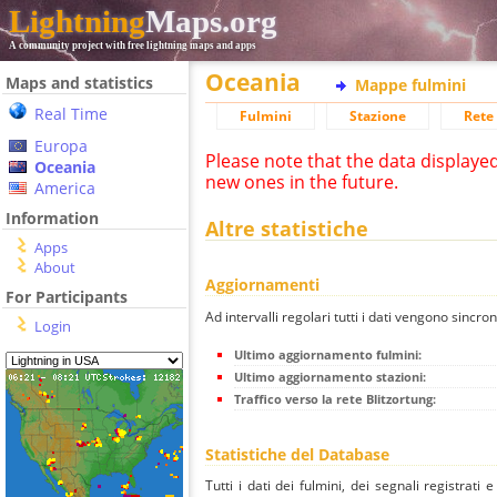
Lightning
Maps.org
A community project with free lightning maps and apps
Oceania
Maps and statistics
Mappe fulmini
Real Time
Fulmini
Stazione
Rete 
Europa
Please note that the data displaye
Oceania
new ones in the future.
America
Information
Altre statistiche
Apps
About
Aggiornamenti
For Participants
Ad intervalli regolari tutti i dati vengono sincron
Login
Ultimo aggiornamento fulmini:
Ultimo aggiornamento stazioni:
Traffico verso la rete Blitzortung:
Statistiche del Database
Tutti i dati dei fulmini, dei segnali registrati