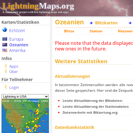
Lightning
Maps.org
A community project with free lightning maps and apps
Ozeanien
Karten/Statistiken
Blitzkarten
Echtzeit
Blitze
Station
Netzwer
Europa
Please note that the data displaye
Ozeanien
new ones in the future.
Amerika
Infos
Weitere Statistiken
Apps
Über
Aktualisierungen
Für Teilnehmer
In bestimmten Zeitintervallen werden alle no
Login
dieser Seite gespeichert. Hier sind die Zeitpunk
Letzte Aktualisierung der Blitzdaten:
Letzte Aktualisierung der Stationsdaten:
Datenverkehr mit Blitzortung.org:
Datenbankstatistik