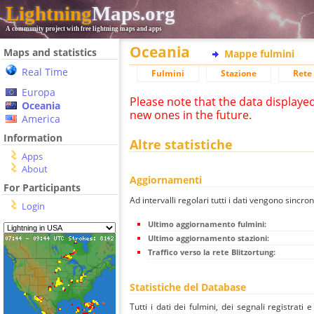
Lightning
Maps.org
A community project with free lightning maps and apps
Oceania
Maps and statistics
Mappe fulmini
Real Time
Fulmini
Stazione
Rete 
Europa
Please note that the data displaye
Oceania
new ones in the future.
America
Information
Altre statistiche
Apps
About
Aggiornamenti
For Participants
Ad intervalli regolari tutti i dati vengono sincron
Login
Ultimo aggiornamento fulmini:
Ultimo aggiornamento stazioni:
Traffico verso la rete Blitzortung:
Statistiche del Database
Tutti i dati dei fulmini, dei segnali registrati