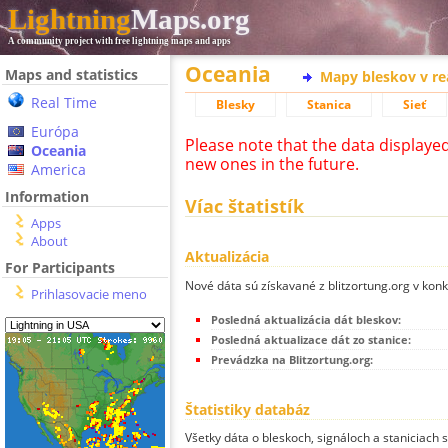
Lightning
Maps.org
A community project with free lightning maps and apps
Oceania
Maps and statistics
Mapy bleskov v r
Real Time
Blesky
Stanica
Sieť
Európa
Please note that the data displaye
Oceania
new ones in the future.
America
Information
Víac štatistík
Apps
About
Aktualizácia
For Participants
Nové dáta sú získavané z blitzortung.org v kon
Prihlasovacie meno
Posledná aktualizácia dát bleskov:
Posledná aktualizace dát zo stanice:
Prevádzka na Blitzortung.org:
Štatistiky databáz
Všetky dáta o bleskoch, signáloch a staniciach 